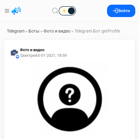
Войти
Telegram
»
Боты
»
Фото и видео
» Telegram Бот getProfile
Фото и видео
Дмитрий
5-01-2021, 18:59