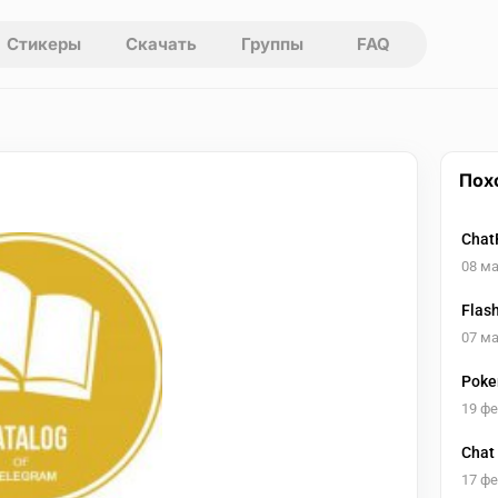
Стикеры
Скачать
Группы
FAQ
Пох
Chat
08 ма
Flas
07 ма
Poke
19 ф
Chat
17 ф