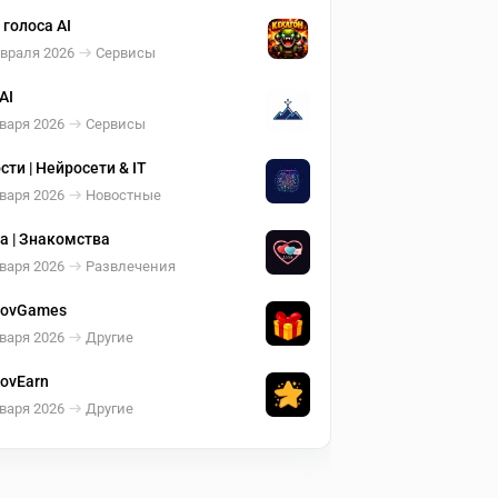
 голоса AI
евраля 2026
Сервисы
AI
варя 2026
Сервисы
сти | Нейросети & IT
варя 2026
Новостные
а | Знакомства
варя 2026
Развлечения
sovGames
варя 2026
Другие
sovEarn
варя 2026
Другие