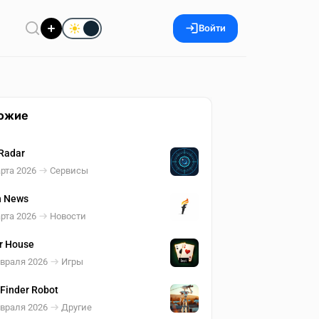
Войти
ожие
Radar
рта 2026
Сервисы
h News
рта 2026
Новости
r House
евраля 2026
Игры
 Finder Robot
евраля 2026
Другие