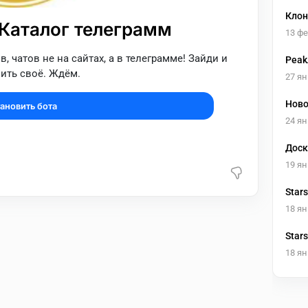
Клон
Каталог телеграмм
13 ф
, чатов не на сайтах, а в телеграмме! Зайди и
Peak
ить своё. Ждём.
27 ян
Ново
ановить бота
24 ян
Доск
19 ян
Star
18 ян
Star
18 ян