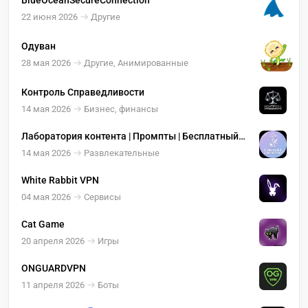
BlueOceanSecureConnection
22 июня 2026
Другие
Одуван
28 мая 2026
Другие, Анимированные
Контроль Справедливости
14 мая 2026
Бизнес, финансы
Лаборатория контента | Промпты | Бесплатный
бот
14 мая 2026
Развлекательные
White Rabbit VPN
04 мая 2026
Сервисы
Cat Game
20 апреля 2026
Игры
ONGUARDVPN
11 апреля 2026
Боты