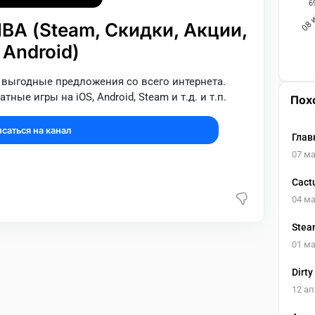
6
08 
А (Steam, Скидки, Акции,
 Android)
 выгодные предложения со всего интернета.
ые игры на iOS, Android, Steam и т.д. и т.п.
Пох
саться на канал
Глав
07 ма
Cact
04 ма
Stea
01 ма
Dirty
12 ап