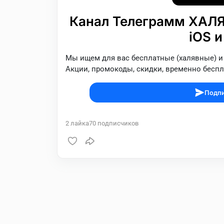
Канал Телеграмм ХАЛЯВ
iOS и
Мы ищем для вас бесплатные (халявные) и
Акции, промокоды, скидки, временно бесплатн
Подпи
2
лайка
70
подписчиков