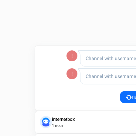
П
internetbox
1 пост