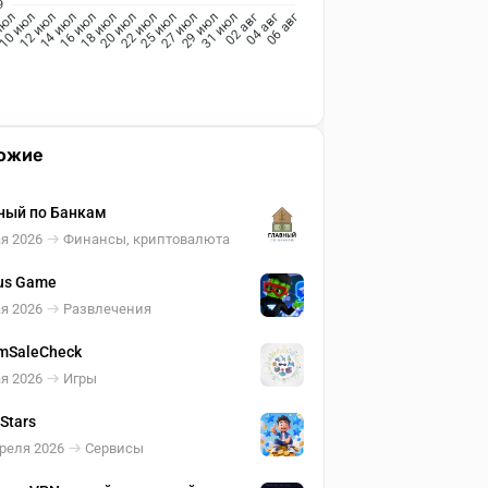
9
10 июл
12 июл
14 июл
16 июл
18 июл
20 июл
25 июл
27 июл
29 июл
31 июл
июл
22 июл
02 авг
04 авг
06 авг
ожие
ный по Банкам
я 2026
Финансы, криптовалюта
us Game
я 2026
Развлечения
mSaleCheck
я 2026
Игры
 Stars
реля 2026
Сервисы