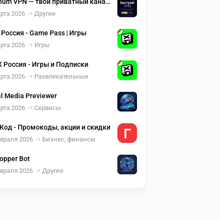
num VPN — твой приватный канал
ти
рта 2026
Другие
 Россия - Game Pass | Игры
рта 2026
Игры
 Россия - Игры и Подписки
рта 2026
Развлекательные
al Media Previewer
рта 2026
Сервисы
Код - Промокоды, акции и скидки
евраля 2026
Бизнес, финансы
hopper Bot
евраля 2026
Другие