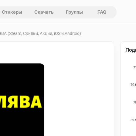
Стикеры
Скачать
Группы
FAQ
ВА (Steam, Скидки, Акции, iOS и Android)
Под
7
70.
7
69.