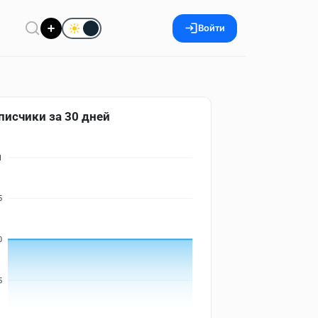
Войти
писчики за 30 дней
1
5
0
5