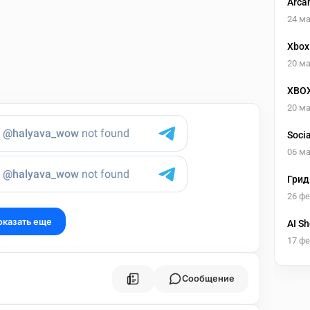
Arca
в се
24 ма
Xbox
20 ма
XBOX
20 ма
Soci
06 ма
Грид
26 ф
оказать еще
AI S
17 ф
Сообщение