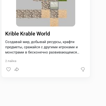
Krible Krable World
Создавай мир, добывай ресурсы, крафти
предметы, сражайся с другими игроками и
монстрами в бесконечно развивающемся
мире. Зарабатывай токены, играя. Альфа
2
лайка
версия игры, разработка и развитие впереди!