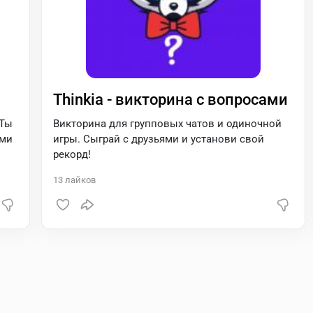
Thinkia - викторина с вопросами
 Ты
Викторина для групповых чатов и одиночной
ьми
игры. Сыграй с друзьями и установи свой
рекорд!
13
лайков
ый
ить
аете
от