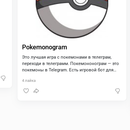
Pokemonogram
Это лучшая игра с покемонами в телеграм,
переходи в телеграмм. Покемононограм — это
покемоны в Telegram. Есть игровой бот для
добавления в свой чат! Цель игры - собрать
4
лайка
коллекцию всех покемонов и прокачать
своего покемона по максимуму. (На текущий
момент насчитывается порядка 700+
покемонов).