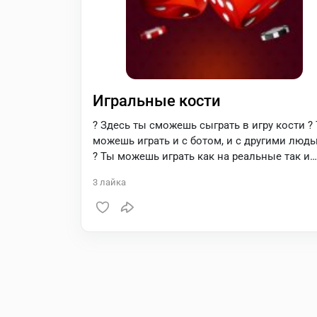
Игральные кости
? Здесь ты сможешь сыграть в игру кости ?
можешь играть и с ботом, и с другими люд
? Ты можешь играть как на реальные так и
виртуальные деньги (фишки) В системе нет
3
лайка
никакого обмана, мы берем смайл ? котор
создала команда Дурова ?? Этот смайл
генерируется на серверах Telegram, и измен
его мы никак не можем ??‍? Когда вы вступ
или создаете игру, вы соглашаетесь на
обычное пари с другим участником, а наш б
выступает лишь в качестве судьи ??‍⚖️