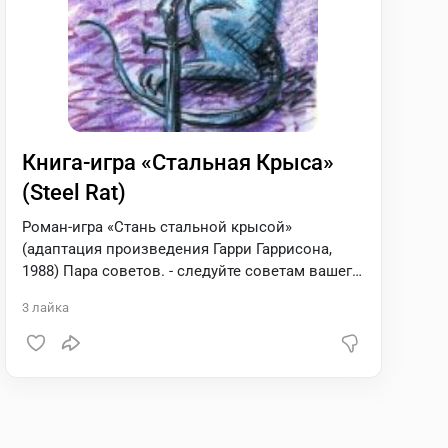
Книга-игра «Стальная Крыса»
(Steel Rat)
Роман-игра «Стань стальной крысой»
(адаптация произведения Гарри Гаррисона,
1988) Пара советов. - следуйте советам вашего
инструктора; - попав в лабиринт, непременно
3
лайка
запаситесь бумагой и карандашом, иначе вам
из него не выбраться;