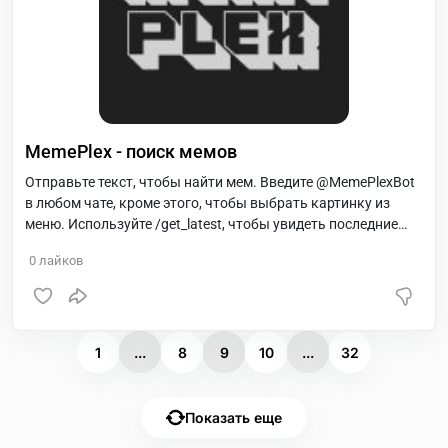
MemePlex - поиск мемов
Отправьте текст, чтобы найти мем. Введите @MemePlexBot
в любом чате, кроме этого, чтобы выбрать картинку из
меню. Используйте /get_latest, чтобы увидеть последние
добавленные мемы. Наш канал: @memeplex_pics Сайт:
0
лайков
1
...
8
9
10
...
32
Показать еще