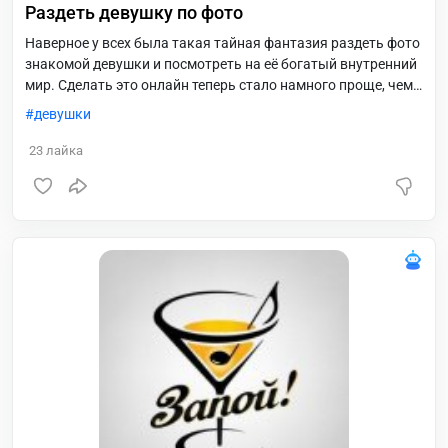
Раздеть девушку по фото
Наверное у всех была такая тайная фантазия раздеть фото
знакомой девушки и посмотреть на её богатый внутренний
мир. Сделать это онлайн теперь стало намного проще, чем
было раньше. Тогда приходилось мучиться с фотошопом,
девушки
да и умели это делать единицы. Сейчас эта забава стала
доступна всем. Просто войди в телегу и загрузи фото
23
лайка
девушки.