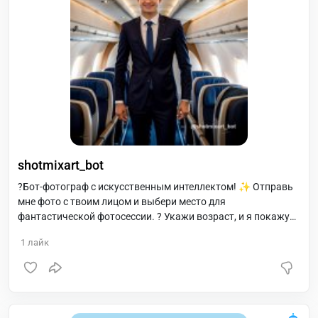
shotmixart_bot
?Бот-фотограф с искусственным интеллектом! ✨ Отправь
мне фото с твоим лицом и выбери место для
фантастической фотосессии. ? Укажи возраст, и я покажу
тебя в будущем или молодости. ? Меняй возраст, пол и
1
лайк
лица, делись результатами с друзьями!