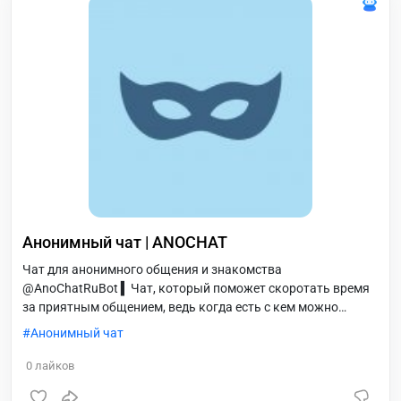
Анонимный чат | ANOCHAT
Чат для анонимного общения и знакомства
@AnoChatRuBot ▍Чат, который поможет скоротать время
за приятным общением, ведь когда есть с кем можно
весело пообщаться, то и день становится лучше! Если вдруг
Анонимный чат
вам станет скучно, то вы всегда сможете найти: ✅ Друзей
Приятных собеседников Вторую половинку Находите
0
лайков
собеседника и общайтесь! Анонимное общение в Telegram