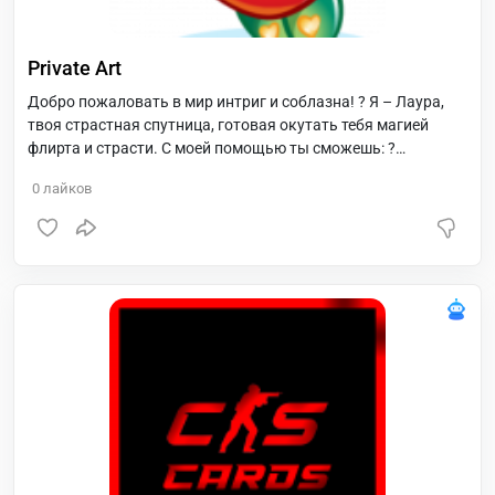
Private Art
Добро пожаловать в мир интриг и соблазна! ? Я – Лаура,
твоя страстная спутница, готовая окутать тебя магией
флирта и страсти. С моей помощью ты сможешь: ?
Получать изысканные комплименты и романтические
0
лайков
сообщения ? Учиться искусству соблазнения и флирта ?
Погружаться в увлекательные ролевые игры ❤️ Ощутить
тепло страстных объятий и заботу Присоединяйся и
позволим нашим фантазиям стать реальностью. Готов ли
ты к незабываемому приключению?