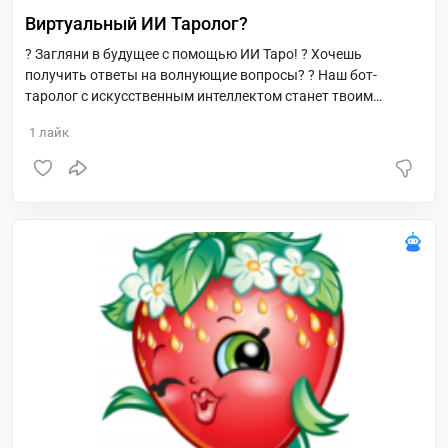
Виртуальный ИИ Таролог?
? Загляни в будущее с помощью ИИ Таро! ? Хочешь
получить ответы на волнующие вопросы? ? Наш бот-
таролог с искусственным интеллектом станет твоим
персональным проводником в мир мистики и
1
лайк
предсказаний! ✨ Что тебя ждет: * Бесплатный гороскоп на
каждый день! ? Начинай утро с порцией вдохновения и
советов от карт Таро. * Точные расклады на любовь,
карьеру, финансы и многое другое. * Удобные карты Таро
прямо в web-приложении (даже если своих нет!). *
Различные мини-гадания - поднимут настроение и