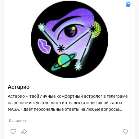
Астарио
Астарио – твой личные комфортный астролог в телеграме
на основе искусственного интеллекта и звёздной карты
NASA. • даёт персональные ответы на любые вопросы
лучше астролога-человека, • доступен 24/7 в телефоне, • не
0
лайков
ограничен в количестве вопросов, • использует последние
достижения в области искусственного интеллекта и
астрологии ⭐️Получи ответы от самого совершенного