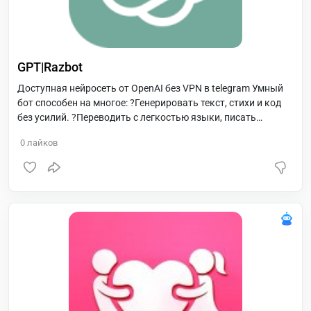
GPT|Razbot
Доступная нейросеть от OpenAI без VPN в telegram Умный
бот способен на многое: ?Генерировать текст, стихи и код
без усилий. ?Переводить с легкостью языки, писать
письма, статьи и рекламные объявления. ?Анализировать
0
лайков
изображения и распознавать голосовые сообщения - все в
одном месте.