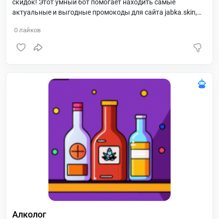
скидок! Этот умный бот помогает находить самые
актуальные и выгодные промокоды для сайта jabka.skin,
предоставляя пользователям уникальные возможности
0
лайков
экономить на покупках.
Алколог