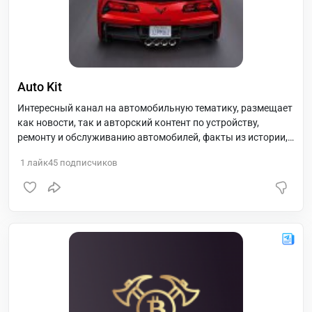
Auto Kit
Интересный канал на автомобильную тематику, размещает
как новости, так и авторский контент по устройству,
ремонту и обслуживанию автомобилей, факты из истории,
публикуется также развлекательный контент на
1
лайк
45
подписчиков
автомобильную тематику (gif, конкурсы), уже у канала есть
бот - помощник в подборе масла (@choiceoilbot).