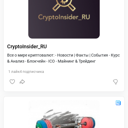
CryptoInsider_RU
Все о мире криптовалют: - Новости | Факты | События - Курс
& Aнализ - Блокчейн - ICO - Майнинг & Трейдинг
1
лайк
4
подписчика