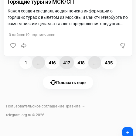
Горящие туры из МСК/СП
Канал создан специально для поиска информации о
горящих турах с вылетом из Москвы и Санкт-Петербурга по
самым низким ценам, а также о предложениях ведущих
туроператоров.
0
лайков
19
подписчиков
1
...
416
417
418
...
435
Показать еще
Пользовательское соглашение
Правила
telegram.org.ru ©
2026
+