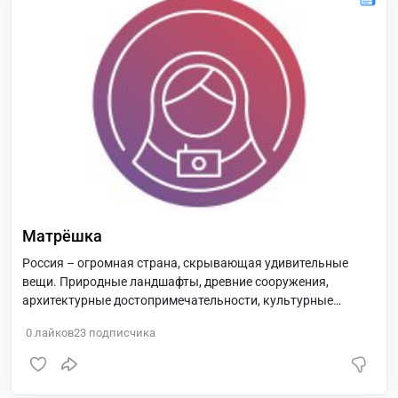
Матрёшка
Россия – огромная страна, скрывающая удивительные
вещи. Природные ландшафты, древние сооружения,
архитектурные достопримечательности, культурные
объекты, священные места. Путешествуй по России.
0
лайков
23
подписчика
Открой для себя Россию.