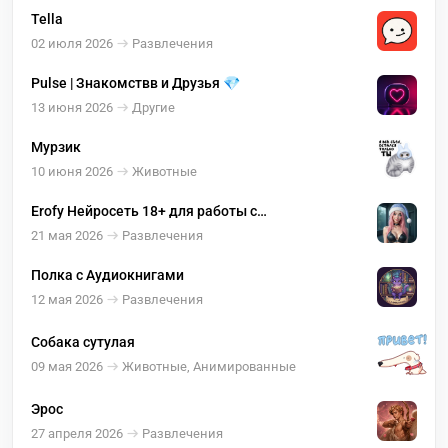
Tella
02 июля 2026
Развлечения
Pulse | Знакомствв и Друзья 💎
13 июня 2026
Другие
Мурзик
10 июня 2026
Животные
Erofy Нейросеть 18+ для работы с
изображениями ( оживление, раздевание )
21 мая 2026
Развлечения
Полка с Аудиокнигами
12 мая 2026
Развлечения
Собака сутулая
09 мая 2026
Животные, Анимированные
Эрос
27 апреля 2026
Развлечения