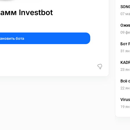
SONG
амм Investbot
07 ма
Ожив
18+
09 ф
ановить бота
Бот 
31 ян
KADR
клип
23 ян
Всё 
22 ян
Virus
19 ян