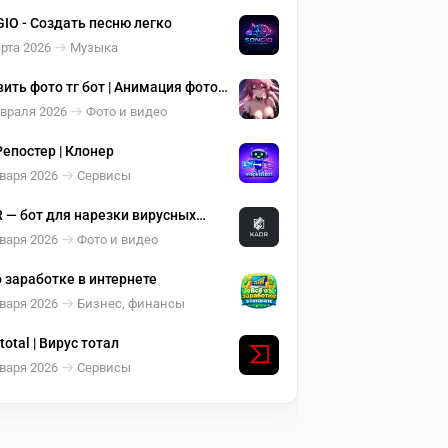
IO - Создать песню легко
рта 2026
Музыка
ить фото тг бот | Анимация фото
евраля 2026
Фото и видео
Репостер | Клонер
варя 2026
Сервисы
 — бот для нарезки вирусных
ов
варя 2026
Фото и видео
о заработке в интернете
варя 2026
Бизнес, финансы
total | Вирус тотал
варя 2026
Сервисы