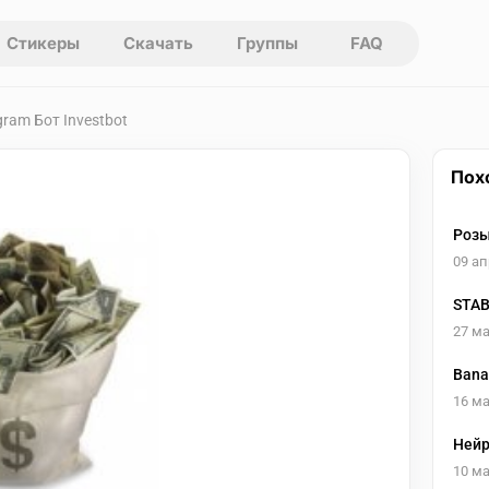
Стикеры
Скачать
Группы
FAQ
gram Бот Investbot
Пох
Роз
09 ап
STAB
27 ма
Bana
16 ма
Нейр
10 ма