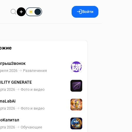
Войти
ожие
ыгрышЗвонок
реля 2026
Развлечения
ILITY GENERATE
рта 2026
Фото и видео
naLabAi
рта 2026
Фото и видео
оКапитал
рта 2026
Обучающие