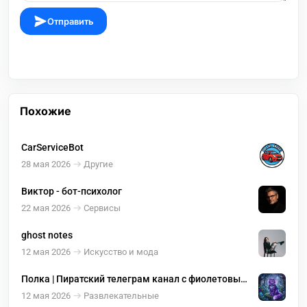
Отправить
Похожие
CarServiceBot
28 мая 2026
Другие
Виктор - бот-психолог
22 мая 2026
Сервисы
ghost notes
12 мая 2026
Искусство и мода
Полка | Пиратский телеграм канал с фиолетовым
котиком на аватарке | Аудиокниги
12 мая 2026
Развлекательные