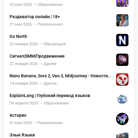
22 мая 2026
Образование
Раздеватор онлайн | 18+
21 мая 2026
Развлечения
Go North
22 января 2026
Обучающие
Сигнал|SMM|Продвижение
22 января 2026
Другие
Nano Banana, Sora 2, Veo 3, Midjourney - Новости
YES Ai
14 января 2026
Другие
ExplainLang | Глубокий перевод языков
04 апреля 2025
Образование
Астарио
01 мая 2024
Развлечения
Злые Языки