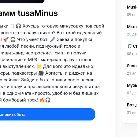
Musi
амм tusaMinus
муз
09 ян
зыки ✨🎧 Хочешь готовую минусовку под свой
Mr.m
йросетью за пару кликов? Вот твой идеальный
25 де
 🚀 🎧 Что умеет бот: 🎤 Заказ и покупка
ия любой песни, под нужный голос и
🎵 С
пиши жанр, настроение, темп - и получи
08 но
ачивание в MP3 - материал сразу готов к
Suno
 выступлениях. 🌟 Для кого это идеально:
ваши
еры, подкастеры 🎥 Артисты и диджеи на
21 ап
о сейчас: Зайди в бота, опиши свою песню,
Музы
ь - и получи профессиональный результат за
виде
02 де
в одном чате - просто, удобно и без лишних
й бомбовый трек! 🔥🎧
Бот 
31 ян
ановить бота