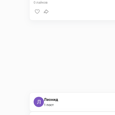
0
лайков
Леонид
1 пост