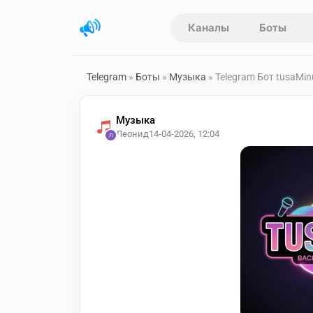
Каналы
Боты
Telegram
»
Боты
»
Музыка
» Telegram Бот tusaMin
Музыка
Леонид
14-04-2026, 12:04