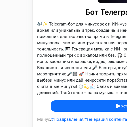
Бот Телегр
🎶✨ Telegram‑бот для минусовок и ИИ‑му
вокал или уникальный трек, созданный не
помощник для творчества прямо в Telegram!
минусовок - чистая инструментальная верс
тональность. 🎹 Генерация музыки с ИИ - о
полноценный трек с вокалом или без. 🎧 Ск
использованию в караоке, видео, рекламе и
Вокалисты и исполнители 🎤 Блогеры, ютуб
мероприятиях 🎤🎛️ 🚀 Начни творить прям
выбери минус или дай нейросети поработат
считанные минуты! ⏱️💫 📩 Связь и заказы 
движений. Твой голос + наша музыка = тво
Уст
Минус
,
Поздравления
,
Генерация контента