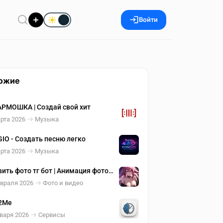
Войти
ожие
АРМОШКА | Создай свой хит
рта 2026
Музыка
IO - Создать песню легко
рта 2026
Музыка
ить фото тг бот | Анимация фото
евраля 2026
Фото и видео
2Me
варя 2026
Сервисы