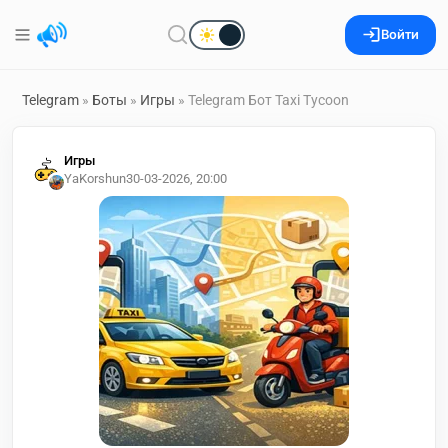
Войти
Telegram
»
Боты
»
Игры
» Telegram Бот Taxi Tycoon
Игры
YaKorshun
30-03-2026, 20:00