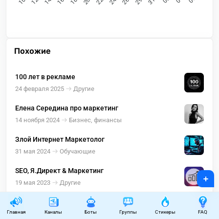
Похожие
100 лет в рекламе
24 февраля 2025
Другие
Елена Середина про маркетинг
14 ноября 2024
Бизнес, финансы
Злой Интернет Маркетолог
31 мая 2024
Обучающие
SEO, Я.Директ & Маркетинг
+
19 мая 2023
Другие
Alekzo
Главная
Каналы
Боты
Группы
Стикеры
FAQ
11 января 2023
Блоги