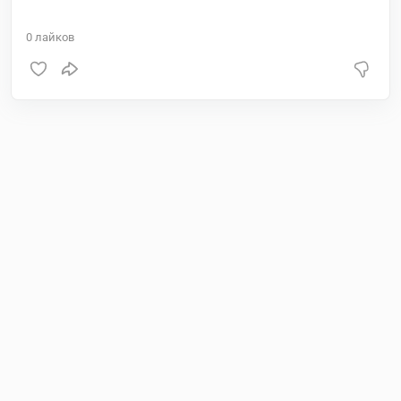
0
лайков