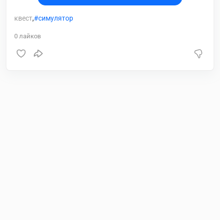
квест
,
симулятор
0
лайков