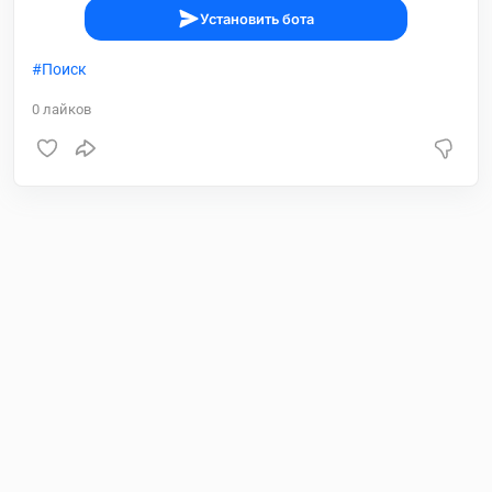
Установить бота
Поиск
0
лайков