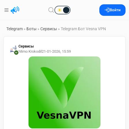
Войти
Telegram
»
Боты
»
Сервисы
» Telegram Бот Vesna VPN
Сервисы
Mimo Krokodil
21-01-2026, 15:59