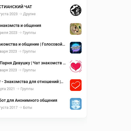
СТИАНСКИЙ ЧАТ
густа 2023
Другие
знакомств и общения
реля 2023
Группы
накомства и общение | Голосовой
 Троллинг ?
варя 2023
Группы
Парня Девушку | Чат знакомств и
ния ♥️
варя 2023
Группы
ат - Знакомства для отношений |
бы | Общения ♥️
рта 2021
Группы
бот для Анонимного общения
густа 2017
Боты