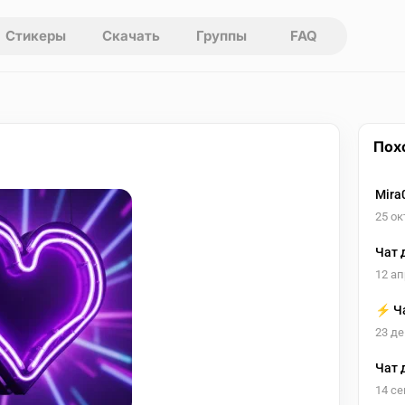
Стикеры
Скачать
Группы
FAQ
Пох
Mira
25 ок
Чат 
12 ап
⚡️ Ч
23 де
Чат 
нов
14 се