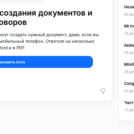
Неза
создания документов и
30 де
оворов
Mr.m
25 де
инут создать нужный документ, даже, если вы
о мобильный телефон. Ответьте на несколько
Аква
ord и в PDF.
24 де
ановить бота
Mind
23 де
Cong
22 де
Част
13 де