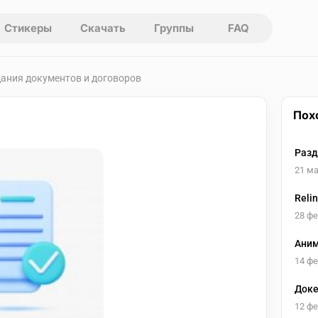
Стикеры
Скачать
Группы
FAQ
дания документов и договоров
Пох
Разд
21 ма
Reli
28 ф
Аним
14 ф
Доке
12 ф