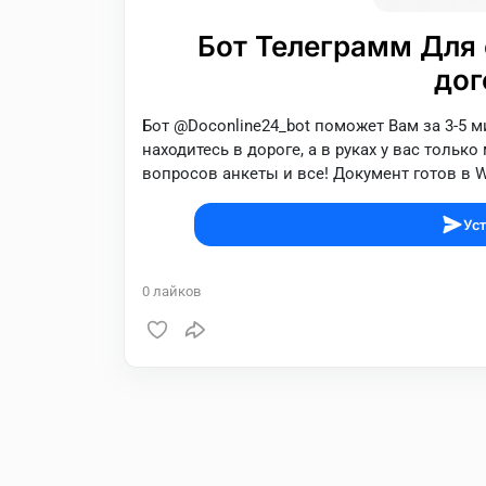
Бот Телеграмм Для 
дог
Бот @Doconline24_bot поможет Вам за 3-5 м
находитесь в дороге, а в руках у вас тольк
вопросов анкеты и все! Документ готов в W
Уст
0
лайков