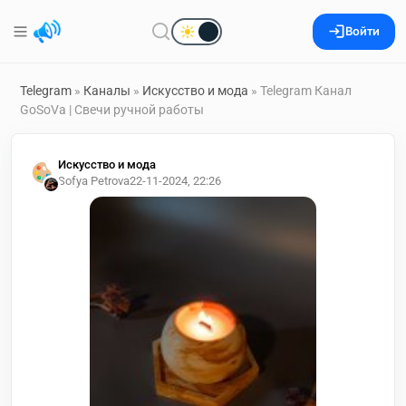
Войти
Telegram
»
Каналы
»
Искусство и мода
» Telegram Канал
GoSoVa | Свечи ручной работы
Искусство и мода
Sofya Petrova
22-11-2024, 22:26