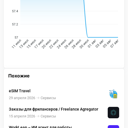
57.4
57.2
57
13 июл
15 июл
17 июл
20 июл
22 июл
24 июл
26 июл
28 июл
30 июл
01 авг
03 авг
05 авг
11 июл
07 авг
Похожие
eSIM Travel
29 апреля 2026
Сервисы
Заказы для фрилансеров / Freelance Agregator
15 апреля 2026
Сервисы
WorkLeap – ИИ агент для работы