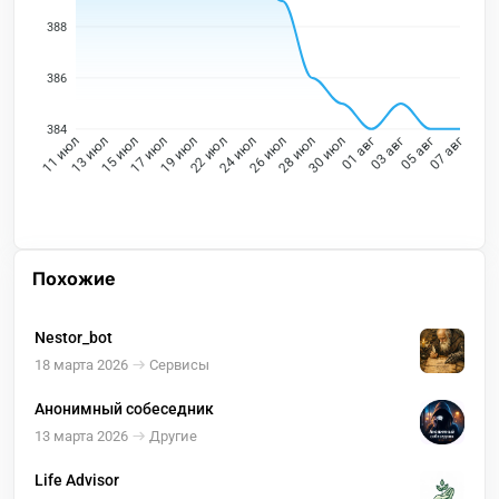
388
386
384
13 июл
15 июл
17 июл
19 июл
22 июл
24 июл
26 июл
28 июл
30 июл
01 авг
03 авг
05 авг
11 июл
07 авг
Похожие
Nestor_bot
18 марта 2026
Сервисы
Анонимный собеседник
13 марта 2026
Другие
Life Advisor