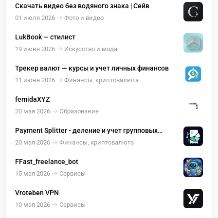
Скачать видео без водяного знака | Сейв
01 июля 2026
Фото и видео
LukBook — стилист
19 июня 2026
Искусство и мода
Трекер валют — курсы и учет личных финансов
11 июня 2026
Финансы, криптовалюта
femidaXYZ
20 мая 2026
Образование
Payment Splitter - деление и учет групповых
расходов
20 мая 2026
Финансы, криптовалюта
FFast_freelance_bot
15 мая 2026
Сервисы
Vroteben VPN
10 мая 2026
Сервисы