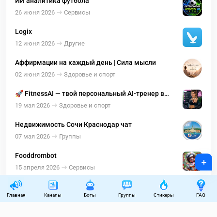
ИИ аналитика футбола
26 июня 2026
Сервисы
Logix
12 июня 2026
Другие
Аффирмации на каждый день | Сила мысли
02 июня 2026
Здоровье и спорт
🚀 FitnessAI — твой персональный AI-тренер в
Telegram
19 мая 2026
Здоровье и спорт
Недвижимость Сочи Краснодар чат
07 мая 2026
Группы
Fooddrombot
+
15 апреля 2026
Сервисы
Главная
Каналы
Боты
Группы
Стикеры
FAQ
Пользовательское соглашение
Правила