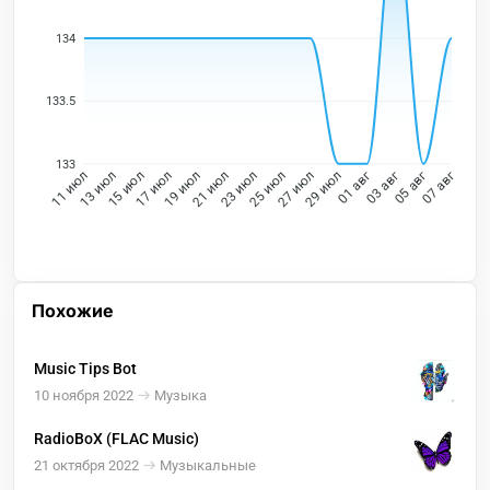
134
133.5
133
13 июл
15 июл
17 июл
19 июл
21 июл
23 июл
25 июл
27 июл
29 июл
01 авг
03 авг
05 авг
11 июл
07 авг
Похожие
Music Tips Bot
10 ноября 2022
Музыка
RadioBoX (FLAC Music)
21 октября 2022
Музыкальные