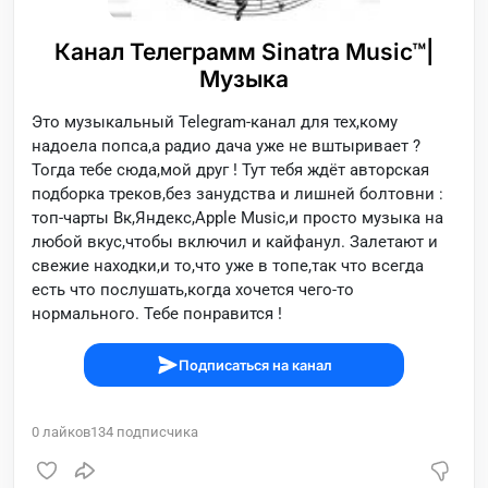
Канал Телеграмм Sinatra Music™|
Музыка
Это музыкальный Telegram-канал для тех,кому
надоела попса,а радио дача уже не вштыривает ?
Тогда тебе сюда,мой друг ! Тут тебя ждёт авторская
подборка треков,без занудства и лишней болтовни :
топ-чарты Вк,Яндекс,Apple Music,и просто музыка на
любой вкус,чтобы включил и кайфанул. Залетают и
свежие находки,и то,что уже в топе,так что всегда
есть что послушать,когда хочется чего-то
нормального. Тебе понравится !
Подписаться на канал
0
лайков
134
подписчика