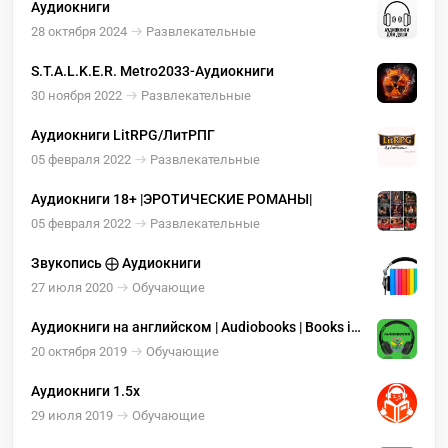
Аудиокниги
28 октября 2024
Развлекательные
S.T.A.L.K.E.R. Metro2033-Аудиокниги
30 ноября 2022
Развлекательные
Аудиокниги LitRPG/ЛитРПГ
05 февраля 2022
Развлекательные
Аудиокниги 18+ |ЭРОТИЧЕСКИЕ РОМАНЫ|
05 февраля 2022
Развлекательные
Звукопись ⨁ Аудиокниги
27 июля 2020
Обучающие
Аудиокниги на английском | Audiobooks | Books in
English
20 октября 2019
Обучающие
Аудиокниги 1.5х
29 июля 2019
Обучающие