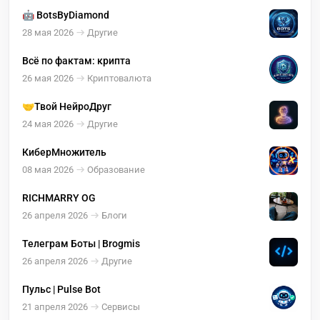
🤖 BotsByDiamond
28 мая 2026
Другие
Всё по фактам: крипта
26 мая 2026
Криптовалюта
🤝Твой НейроДруг
24 мая 2026
Другие
КиберМножитель
08 мая 2026
Образование
RICHMARRY OG
26 апреля 2026
Блоги
Телеграм Боты | Brogmis
26 апреля 2026
Другие
Пульс | Pulse Bot
21 апреля 2026
Сервисы