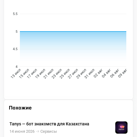
5.5
5
4.5
4
15 июл
17 июл
19 июл
21 июл
23 июл
25 июл
27 июл
29 июл
31 июл
02 авг
04 авг
06 авг
13 июл
09 авг
Похожие
Tanys — бот знакомств для Казахстана
14 июня 2026
Сервисы