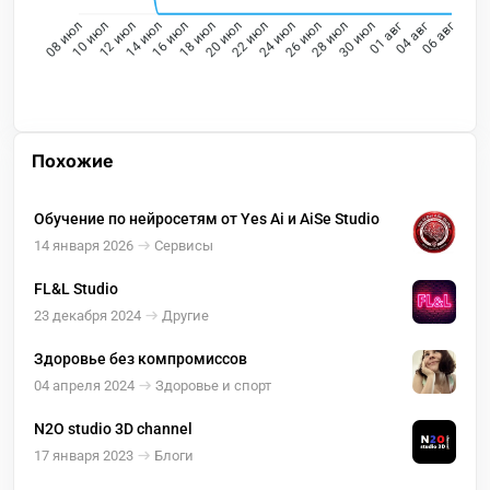
10 июл
12 июл
14 июл
16 июл
18 июл
20 июл
24 июл
26 июл
28 июл
30 июл
01 авг
04 авг
08 июл
22 июл
06 авг
Похожие
Обучение по нейросетям от Yes Ai и AiSe Studio
14 января 2026
Сервисы
FL&L Studio
23 декабря 2024
Другие
Здоровье без компромиссов
04 апреля 2024
Здоровье и спорт
N2O studio 3D channel
17 января 2023
Блоги