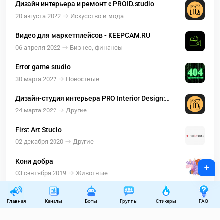
Дизайн интерьера и ремонт с PROID.studio
20 августа 2022
Искусство и мода
Видео для маркетплейсов - KEEPCAM.RU
06 апреля 2022
Бизнес, финансы
Error game studio
30 марта 2022
Новостные
Дизайн-студия интерьера PRO Interior Design:
proid.studio
24 марта 2022
Другие
First Art Studio
02 декабря 2020
Другие
Кони добра
+
03 сентября 2019
Животные
Главная
Каналы
Боты
Группы
Стикеры
FAQ
Пользовательское соглашение
Правила