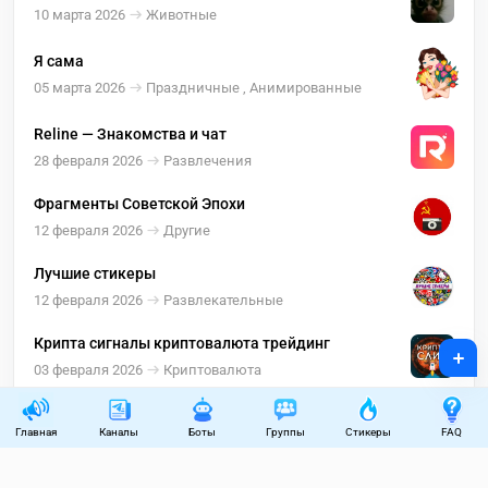
10 марта 2026
Животные
Я сама
05 марта 2026
Праздничные , Анимированные
Reline — Знакомства и чат
28 февраля 2026
Развлечения
Фрагменты Советской Эпохи
12 февраля 2026
Другие
Лучшие стикеры
12 февраля 2026
Развлекательные
Крипта сигналы криптовалюта трейдинг
+
03 февраля 2026
Криптовалюта
Главная
Каналы
Боты
Группы
Стикеры
FAQ
Пользовательское соглашение
Правила