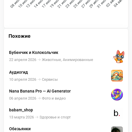
10 июл
12 июл
14 июл
17 июл
19 июл
21 июл
23 июл
25 июл
27 июл
29 июл
31 июл
02 авг
08 июл
04 авг
Похожие
Бубенчик и Колокольчик
22 апреля 2026
Животные, Анимированные
Аудиогид
10 апреля 2026
Сервисы
Nana Banana Pro — AI Generator
06 апреля 2026
Фото и видео
babam_shop
13 марта 2026
Здоровье и спорт
Обезьянки