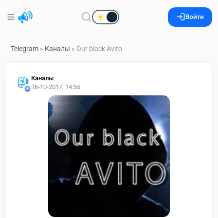
Войти
Telegram
»
Каналы
» Our black Avito
Каналы
26-10-2017, 14:55