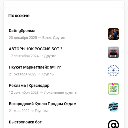
Похожие
DatingSponsor
23 декабря 2025
Боты, Другие
АВТОРЫНОК РОССИЯ БОТ ?
17 сентября 2024
Другие
Пхукет Маркетплейс №1 ??
21 октября 2023
Группы
Реклама | Краснодар
12 сентября 2023
Локальные группы
Богородский Куплю Продам Отдам
21 мая 2022
Группы
Быстропоиск бот