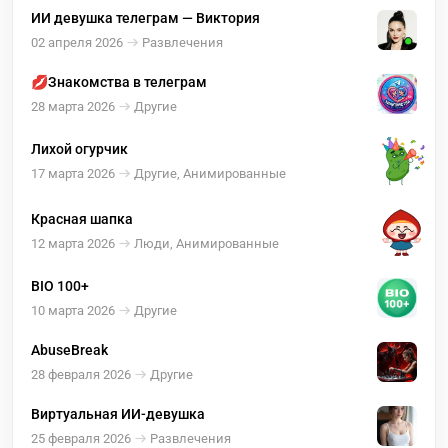
ИИ девушка телеграм — Виктория
02 апреля 2026
Развлечения
💋Знакомства в телеграм
28 марта 2026
Другие
Лихой огурчик
17 марта 2026
Другие, Анимированные
Красная шапка
12 марта 2026
Люди, Анимированные
BIO 100+
10 марта 2026
Другие
AbuseBreak
28 февраля 2026
Другие
Виртуальная ИИ-девушка
25 февраля 2026
Развлечения