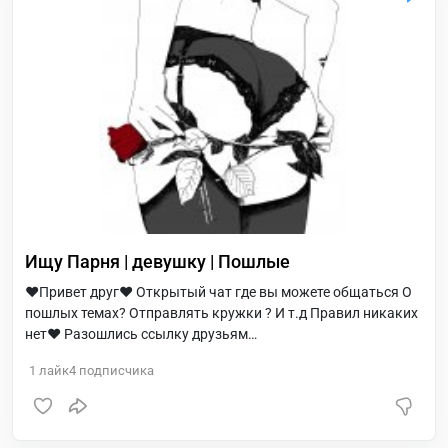
Ищу Парня | девушку | Пошлые
❤️Привет друг❤️ Открытый чат где вы можете общаться О
пошлых темах? Отправлять кружки ? И т.д Правил никаких
нет❤️ Разошлись ссылку друзьям
Вот:https://t.me/chatvihom ?ВЕСЕЛИТЕСЬ?
1
лайк
4
подписчика