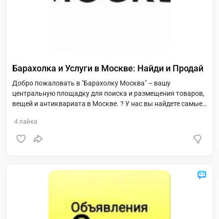
Барахолка и Услуги в Москве: Найди и Продай
Добро пожаловать в "Барахолку Москва" – вашу
центральную площадку для поиска и размещения товаров,
вещей и антиквариата в Москве. ?️ У нас вы найдете самые
разнообразные предложения от местных жителей и
4
лайка
коллекционеров. Наши объявления охватывают все, от
одежды ? и электроники ? до редких антикварных находок
?️. Присоединяйтесь к нам, чтобы делать выгодные покупки
и продажи в столице! ?️??