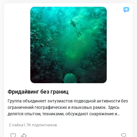
Фридайвинг без границ
Группа объединяет энтузиастов подводной активности без
ограничений географических и языковых рамок. Здесь
делятся опытом, техниками, обсуждают снаряжение и
создают сообщество для поддержки и вдохновения в мире
2
лайка
1.7K
подписчиков
фридайвинга.