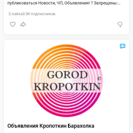
публиковаться Новости, ЧП, Объявления! ? Запрещены:
Ссылки, Спам, Работа в Интернете, Сетевой бизнес,
2
лайка
3.5K
подписчиков
Интернет магазин ?
Объявления Кропоткин Барахолка